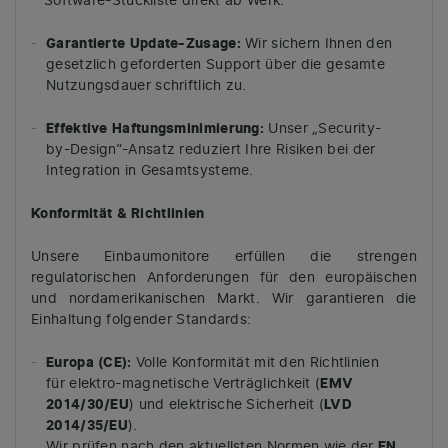
Software-Stückliste direkt ab Werk.
Garantierte Update-Zusage:
Wir sichern Ihnen den
gesetzlich geforderten Support über die gesamte
Nutzungsdauer schriftlich zu.
Effektive Haftungsminimierung:
Unser „Security-
by-Design“-Ansatz reduziert Ihre Risiken bei der
Integration in Gesamtsysteme.
Konformität
& Richtlinien
Unsere Einbaumonitore erfüllen die strengen
regulatorischen Anforderungen für den europäischen
und nordamerikanischen Markt. Wir garantieren die
Einhaltung folgender Standards:
Europa (CE):
Volle Konformität mit den Richtlinien
für elektro-magnetische Verträglichkeit (
EMV
2014/30/EU
) und elektrische Sicherheit (
LVD
2014/35/EU
).
Wir prüfen nach den aktuellsten Normen wie der
EN