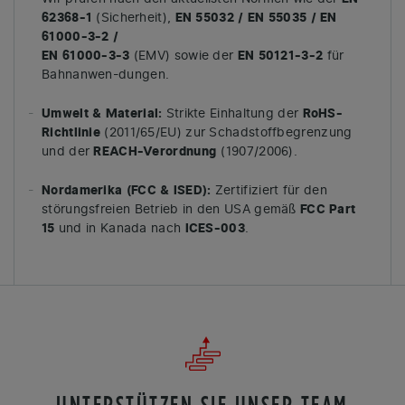
62368-1
(Sicherheit),
EN 55032 / EN 55035 / EN
61000-3-2 /
EN 61000-3-3
(EMV) sowie der
EN 50121-3-2
für
Bahnanwen-dungen.
Umwelt & Material:
Strikte Einhaltung der
RoHS-
Richtlinie
(2011/65/EU) zur Schadstoffbegrenzung
und der
REACH-Verordnung
(1907/2006).
Nordamerika (FCC & ISED):
Zertifiziert für den
störungsfreien Betrieb in den USA gemäß
FCC Part
15
und in Kanada nach
ICES-003
.
UNTERSTÜTZEN SIE UNSER TEAM