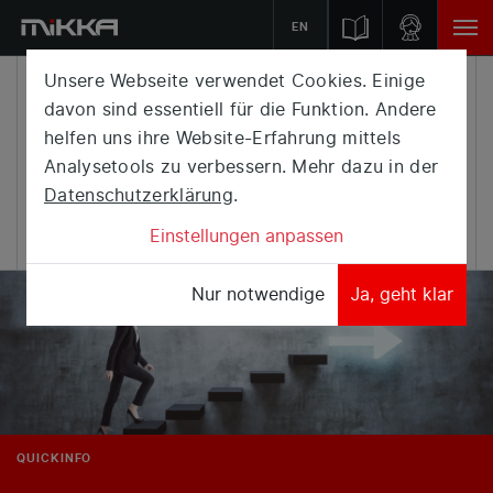
EN
Unsere Webseite verwendet Cookies. Einige
IMMER
davon sind essentiell für die Funktion. Andere
helfen uns ihre Website-Erfahrung mittels
AM SCHIRM,
Analysetools zu verbessern. Mehr dazu in der
KARRIERE.
Datenschutzerklärung
.
Einstellungen anpassen
Nur notwendige
Ja, geht klar
QUICKINFO