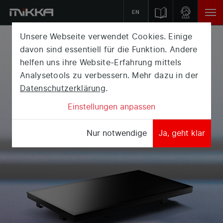
EN
Unsere Webseite verwendet Cookies. Einige
EINBAU
MONITOR
davon sind essentiell für die Funktion. Andere
helfen uns ihre Website-Erfahrung mittels
Ein stilvoller Monitor, der sich bequem einbauen
Analysetools zu verbessern. Mehr dazu in der
lässt? Ihre Suche hat ein Ende. Unsere Monitore
Datenschutzerklärung
.
sind konstruiert, um sich jeder Herausforderung zu
Einstellungen anpassen
stellen.
Nur notwendige
Ja, geht klar